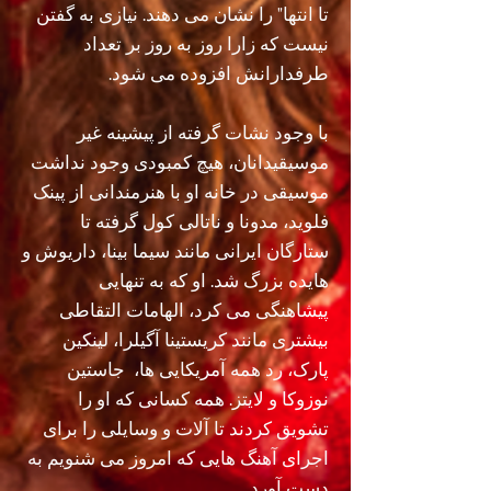
تا انتها" را نشان می دهند. نیازی به گفتن
نیست که زارا روز به روز بر تعداد
طرفدارانش افزوده می شود.
با وجود نشات گرفته از پیشینه غیر
موسیقیدانان، هیچ کمبودی وجود نداشت
موسیقی در خانه او با هنرمندانی از پینک
فلوید، مدونا و ناتالی کول گرفته تا
ستارگان ایرانی مانند سیما بینا، داریوش و
هایده بزرگ شد. او که به تنهایی
پیشاهنگی می کرد، الهامات التقاطی
بیشتری مانند کریستینا آگیلرا، لینکین
پارک، رد همه آمریکایی ها،
جاستین
نوزوکا و لایتز. همه کسانی که او را
تشویق کردند تا آلات و وسایلی را برای
اجرای آهنگ هایی که امروز می شنویم به
دست آورد.