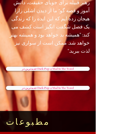
رهبر قبیله برای جویای حقیقت، دانش
آموز و قصه گو؛ ما از دیدن اشلی زارا
هیجان زده ایم که این ایده را که زندگی
یک فصل شگفت انگیز است کشف می
کند: "همیشه بد خواهد بود و همیشه بهتر
خواهد شد. ممکن است از سواری نیز
لذت ببرید."
جدیدترین در Dark-Pop: # Mad In The Travel
جدیدترین در Dark-Pop: # Mad In The Travel
مطبوعات