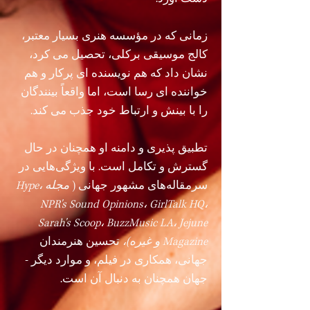
زمانی که در مؤسسه هنری بسیار معتبر،
کالج موسیقی برکلی، تحصیل می کرد،
نشان داد که هم نویسنده ای پرکار و هم
خواننده ای رسا است، اما واقعاً بینندگان
را با بینش و ارتباط خود جذب می کند.
تطبیق پذیری و دامنه او همچنان در حال
گسترش و تکامل است. با ویژگی‌هایی در
سرمقاله‌های مشهور جهانی (
مجله Hype،
NPR's Sound Opinions، GirlTalk HQ،
Sarah's Scoop، BuzzMusic LA، Jejune
Magazine و غیره)،
تحسین هنرمندان
جهانی، همکاری در فیلم، و موارد دیگر -
جهان همچنان به دنبال آن است.