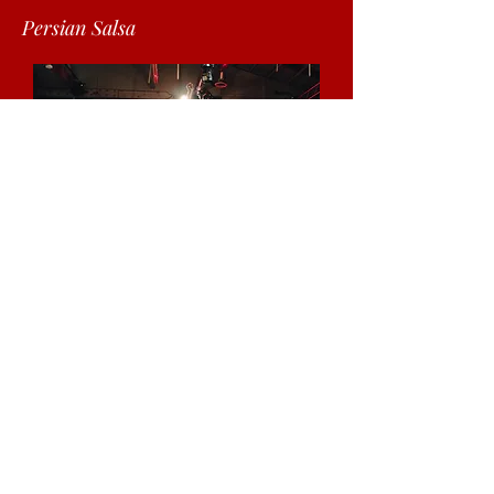
Persian Salsa
"Ashley Zarah has become
a sensation among the
diaspora."
- The Persian Observer