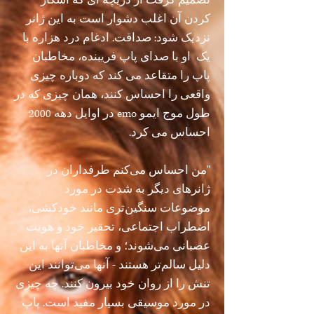
تصمیم گرفت از دریچه ای که آشکار
کردن آن اغلب دشوار است به این ژانر
نزدیک شود: صداقت. ادغام درد هزاره با
یک
او با صدای پاپ فریبنده، مخاطبان
پاپ را متقاعد می کند که دوباره چیزی
واقعی را احساس کنند، همان چیزی که در
طول موج ایمو emo در اوایل دهه 2000
احساس می کرد.
"من احساس می‌کنم طرفداران در
ژانرهای دیگر به شدت در مورد
موضوعات سنگین‌تری مانند خودکشی،
اضطراب اجتماعی، تحقیر خود و هویت
عصبانی می‌شوند؛ و مخاطبان آنها به این
دلیل سالم‌تر هستند - آنها می‌توانند این
تنش را از روان خود بیرون کنند. چه چیزی
در مورد موسیقی بسیار مفید است. پاپ