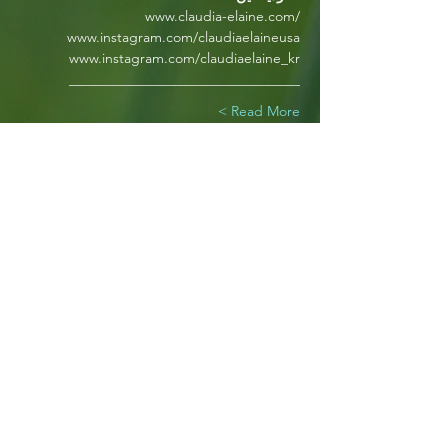
 www.claudia-elaine.com/
 www.instagram.com/claudiaelaineusa
 www.instagram.com/claudiaelaine_kr
 _________________________________
Read More >
Tickets
Sale ended
Ticket type
کلودیا الین x AZ و دوستان
More info
Price
$0.00