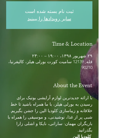
ثبت نام بسته شده است
سایر رویدادها را ببینید
Time & Location
۲۹ شهریور ۱۳۹۸، ۱۹:۰۰ – ۲۳:۰۰
قله, 12139 سامیت کورت بورلی هیلز، کالیفرنیا،
90210
About the Event
با ارائه جدیدترین لوازم آرایشی بوتیک برای 
رسیدن به بورلی هیلز، با ما همراه باشید تا خط 
خلاقانه و زیباسازی کلودیا الین را جشن بگیریم. 
شبی پر از غذا، نوشیدنی، و موسیقی را همراه با 
بازیگران مهمان: ساراتی، نایکا و اشلی زارا 
بگذرانید.
کلودیا الین